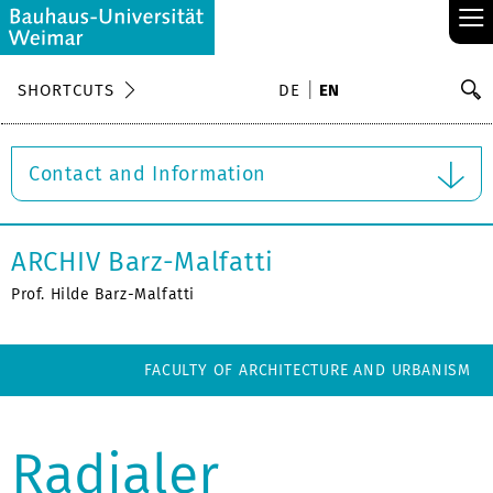
≡
S
SHORTCUTS
DE
EN
Se
Contact and Information
ARCHIV Barz-Malfatti
Prof. Hilde Barz-Malfatti
FACULTY OF ARCHITECTURE AND URBANISM
Radialer