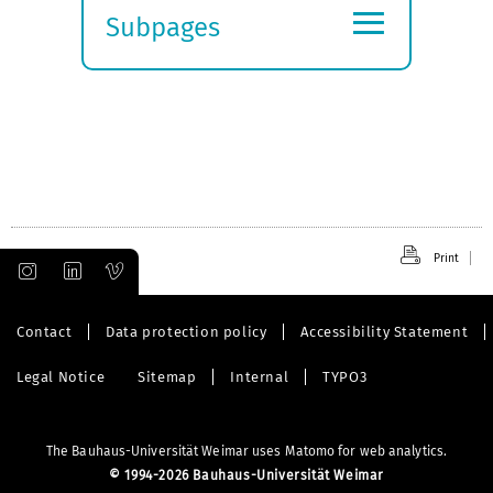
≡
Subpages
Expand
submenu
Print
Contact
Data protection policy
Accessibility Statement
Legal Notice
Sitemap
Internal
TYPO3
The Bauhaus-Universität Weimar uses Matomo for web analytics.
©
1994-2026 Bauhaus-Universität Weimar