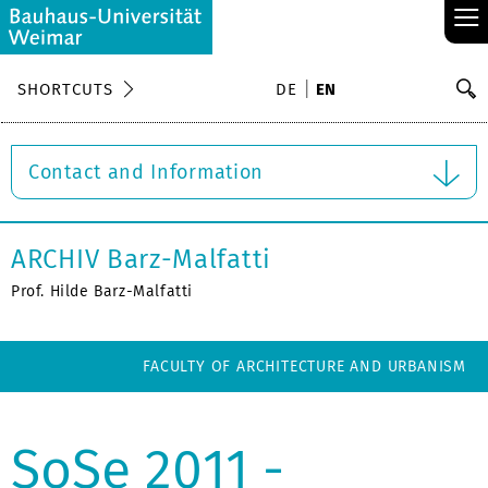
≡
S
SHORTCUTS
DE
EN
Se
Contact and Information
ARCHIV Barz-Malfatti
Prof. Hilde Barz-Malfatti
FACULTY OF ARCHITECTURE AND URBANISM
SoSe 2011 -