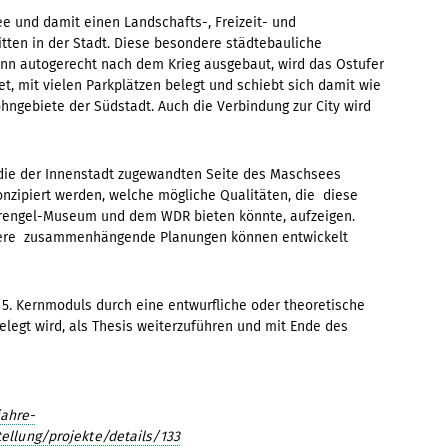
ee und damit einen Landschafts-, Freizeit- und
itten in der Stadt. Diese besondere städtebauliche
Denn autogerecht nach dem Krieg ausgebaut, wird das Ostufer
et, mit vielen Parkplätzen belegt und schiebt sich damit wie
hngebiete der Südstadt. Auch die Verbindung zur City wird
die der Innenstadt zugewandten Seite des Maschsees
onzipiert werden, welche mögliche Qualitäten, die diese
prengel-Museum und dem WDR bieten könnte, aufzeigen.
ößere zusammenhängende Planungen können entwickelt
s 5. Kernmoduls durch eine entwurfliche oder theoretische
gelegt wird, als Thesis weiterzuführen und mit Ende des
ahre-
ellung/projekte/details/133