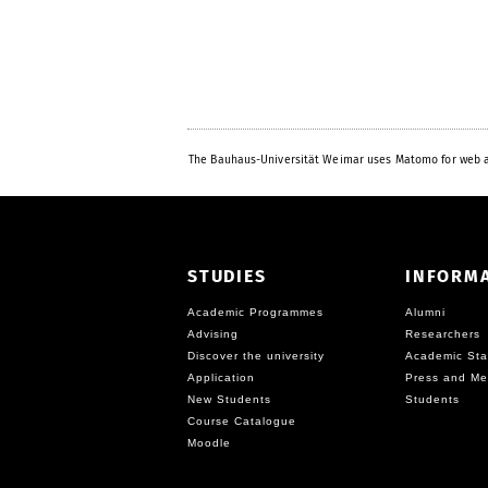
The Bauhaus-Universität Weimar uses Matomo for web a
STUDIES
INFORM
Academic Programmes
Alumni
Advising
Researchers
Discover the university
Academic Sta
Application
Press and Me
New Students
Students
Course Catalogue
Moodle