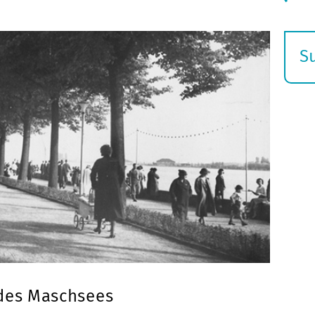
S
E
s
 des Maschsees