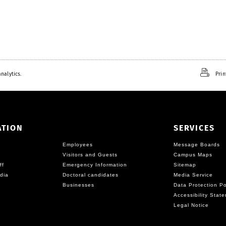
nalytics.
Prin
ATION
SERVICES
Employees
Message Boards
Visitors and Guests
Campus Maps
ff
Emergency Information
Sitemap
dia
Doctoral candidates
Media Service
Businesses
Data Protection Po
Accessibility Stat
Legal Notice