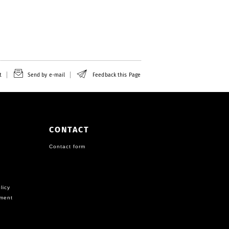
t
Send by e-mail
Feedback this Page
CONTACT
Contact form
licy
ement