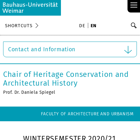
≡
S
SHORTCUTS
DE
EN
Se
Contact and Information
Chair of Heritage Conservation and
Architectural History
Prof. Dr. Daniela Spiegel
FACULTY OF ARCHITECTURE AND URBANISM
WINTERSEMESTER 2020/21