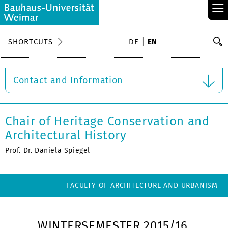
≡
S
SHORTCUTS
DE
EN
Se
Contact and Information
Chair of Heritage Conservation and
Architectural History
Prof. Dr. Daniela Spiegel
FACULTY OF ARCHITECTURE AND URBANISM
WINTERSEMESTER 2015/16