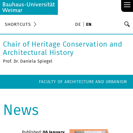
≡
S
SHORTCUTS
DE
EN
Se
Chair of Heritage Conservation and
Architectural History
Prof. Dr. Daniela Spiegel
FACULTY OF ARCHITECTURE AND URBANISM
News
Published:
06 January