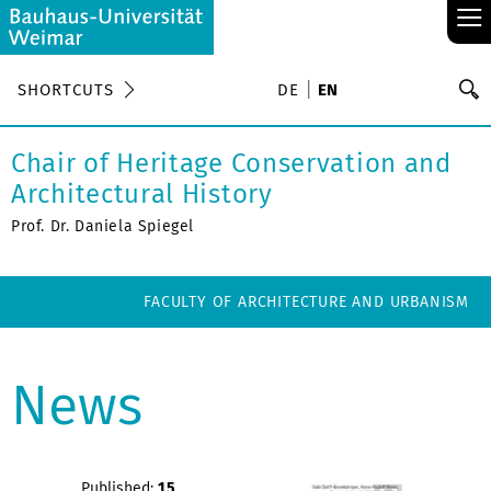
≡
S
SHORTCUTS
DE
EN
Se
Chair of Heritage Conservation and
Architectural History
Prof. Dr. Daniela Spiegel
FACULTY OF ARCHITECTURE AND URBANISM
News
Published:
15