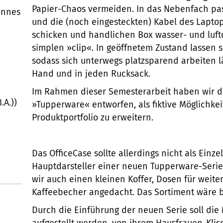
Papier-Chaos vermeiden. In das Nebenfach pass
hannes
und die (noch eingesteckten) Kabel des Laptops
schicken und handlichen Box wasser- und luftd
simplen »clip«. In geöffnetem Zustand lassen s
sodass sich unterwegs platzsparend arbeiten lä
Hand und in jeden Rucksack.
Im Rahmen dieser Semesterarbeit haben wir da
.A.))
»Tupperware« entworfen, als fiktive Möglichke
Produktportfolio zu erweitern.
Das OfficeCase sollte allerdings nicht als Einze
Hauptdarsteller einer neuen Tupperware-Seri
wir auch einen kleinen Koffer, Dosen für weite
Kaffeebecher angedacht. Das Sortiment wäre be
Durch die Einführung der neuen Serie soll die