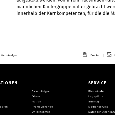
aufgestellt werden, von ihrem Hausfrauen-Klis
männlichen Käufergruppe näher gebracht werd
innerhalb der Kernkompetenzen, für die die Ma
 Web-Analyse.
Drucken
P
ATIONEN
SERVICE
Beschäftigte
Pinnwände
Gäste
Lagepläne
Notfall
Sitemap
edien
Promovierende
Medienservice
Unternehmen
Datenschutzerklär