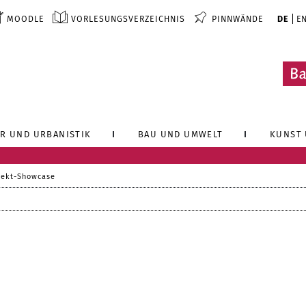
MOODLE
VORLESUNGSVERZEICHNIS
PINNWÄNDE
DE
E
R UND URBANISTIK
BAU UND UMWELT
KUNST 
jekt-Showcase