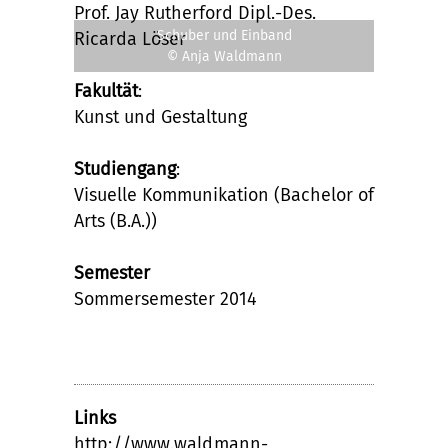
Prof. Jay Rutherford Dipl.-Des.
Schuber und Einband
Ricarda Löser
© Anja Waldmann
Fakultät
:
Kunst und Gestaltung
Studiengang
:
Visuelle Kommunikation (Bachelor of
Arts (B.A.))
Semester
Sommersemester 2014
Links
http://www.waldmann-