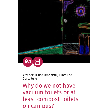
Architektur und Urbanistik, Kunst und
Gestaltung
Why do we not have
vacuum toilets or at
least compost toilets
on campus?