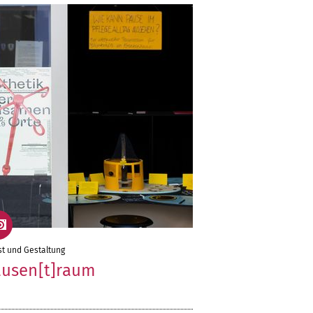
t und Gestaltung
ausen[t]raum