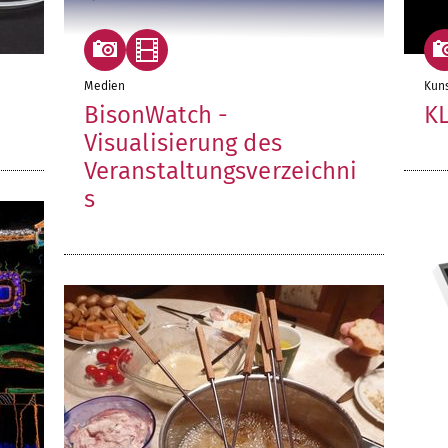
Medien
Kuns
BisonWatch -
K
Visualisierung des
Veranstaltungsverzeichni
s