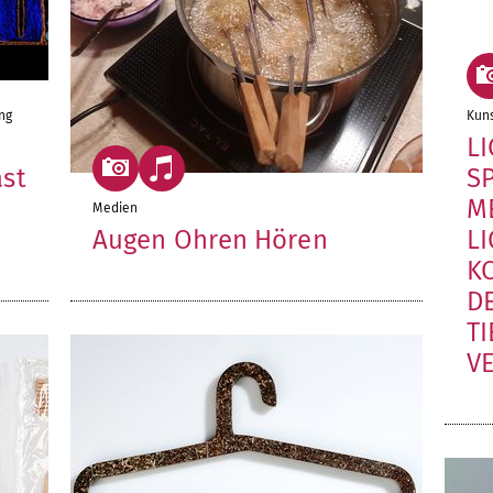
ng
Kuns
L
ast
S
M
Medien
Augen Ohren Hören
L
K
D
TI
V