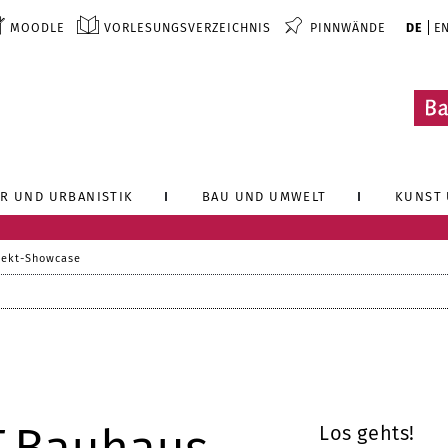
MOODLE
VORLESUNGSVERZEICHNIS
PINNWÄNDE
DE
E
R UND URBANISTIK
BAU UND UMWELT
KUNST 
jekt-Showcase
Los gehts!