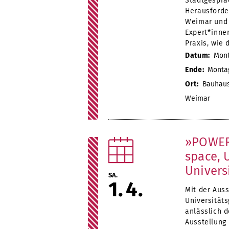
Stadtgespräc
Herausforde
Weimar und 
Expert*innen
Praxis, wie 
Datum:
Monta
Ende:
Montag,
Ort:
Bauhaus
Weimar
»POWER
space, 
Univers
SA.
1
4
Mit der Aus
Universität
anlässlich 
Ausstellung