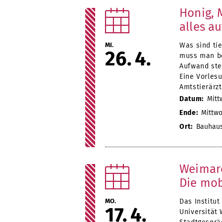
Honig, 
alles au
MI.
Was sind ti
26
4
muss man be
Aufwand ste
Eine Vorles
Amtstierärz
Datum:
Mittw
Ende:
Mittwoc
Ort:
Bauhaus-
Weimare
Die mob
MO.
Das Institut
17
4
Universität 