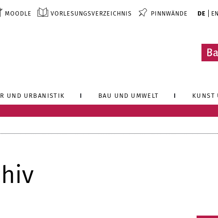
MOODLE
VORLESUNGSVERZEICHNIS
PINNWÄNDE
DE
E
R UND URBANISTIK
BAU UND UMWELT
KUNST 
hiv