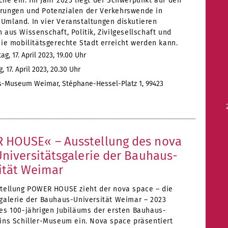
he ein. Im Jahr 2023 liegt der Schwerpunkt auf den
rungen und Potenzialen der Verkehrswende in
Umland. In vier Veranstaltungen diskutieren
 aus Wissenschaft, Politik, Zivilgesellschaft und
die mobilitätsgerechte Stadt erreicht werden kann.
g, 17. April 2023, 19.00 Uhr
 17. April 2023, 20.30 Uhr
-Museum Weimar, Stéphane-Hessel-Platz 1, 99423
 HOUSE« – Ausstellung des nova
Universitätsgalerie der Bauhaus-
ität Weimar
stellung POWER HOUSE zieht der nova space – die
sgalerie der Bauhaus-Universität Weimar – 2023
des 100-jährigen Jubiläums der ersten Bauhaus-
 ins Schiller-Museum ein. Nova space präsentiert