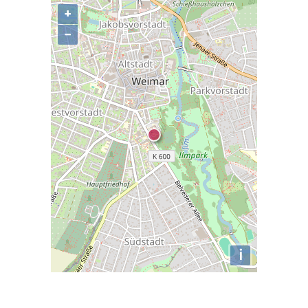
+
−
i