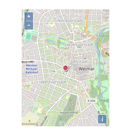
+
−
i