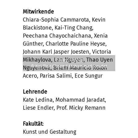
Mitwirkende
Chiara-Sophia Cammarota, Kevin
Blackistone, Kai-Ting Chang,
Peechana Chayochaichana, Xenia
Günther, Charlotte Pauline Heyse,
Johann Karl Jasper Joesten, Victoria
Mikhaylova, Lan Nguyen, Thao Uyen
Luxury Airship
© Kai Ting Chang / Mohammad Jaradat
Nguyenová, Briam Mauricio Rolon
Acero, Parisa Salimi, Ece Sungur
Lehrende
Kate Ledina, Mohammad Jaradat,
Liese Endler, Prof. Micky Remann
Fakultät
:
Kunst und Gestaltung