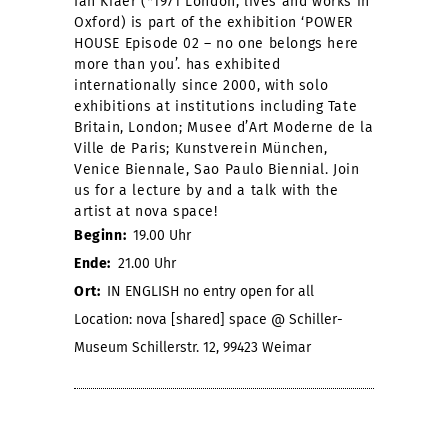
Ian Kiaer (*1971 London, lives and works in
Oxford) is part of the exhibition ‘POWER
HOUSE Episode 02 – no one belongs here
more than you’. has exhibited
internationally since 2000, with solo
exhibitions at institutions including Tate
Britain, London; Musee d’Art Moderne de la
Ville de Paris; Kunstverein München,
Venice Biennale, Sao Paulo Biennial. Join
us for a lecture by and a talk with the
artist at nova space!
Beginn:
19.00 Uhr
Ende:
21.00 Uhr
Ort:
IN ENGLISH no entry open for all
Location: nova [shared] space @ Schiller-
Museum Schillerstr. 12, 99423 Weimar