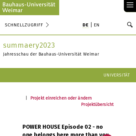
≡
S
SCHNELLZUGRIFF
DE
EN
Su
summaery2023
Jahresschau der Bauhaus-Universität Weimar
UNIVERSITÄT
|
Projekt einreichen oder ändern
Projektübersicht
POWER HOUSE Episode 02 - no
one belongs here more than you