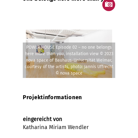
POWER HOUSE Episode 02 – no one belongs
here more than you, installation view © 2023
nova space of Bauhaus-Universität Weimar,
courtesy of the artists, photo: Jannis Uffrecht
© nova space
Projektinformationen
eingereicht von
Katharina Miriam Wendler