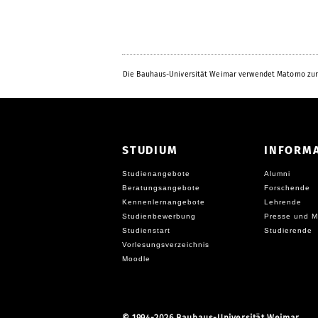
Die Bauhaus-Universität Weimar verwendet Matomo zur
STUDIUM
INFORM
Studienangebote
Alumni
Beratungsangebote
Forschende
Kennenlernangebote
Lehrende
Studienbewerbung
Presse und M
Studienstart
Studierende
Vorlesungsverzeichnis
Moodle
©
1994-2026 Bauhaus-Universität Weimar