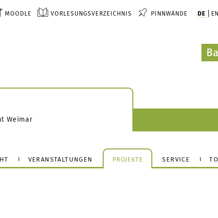
MOODLE
VORLESUNGSVERZEICHNIS
PINNWÄNDE
DE
E
ät Weimar
GHT
VERANSTALTUNGEN
PROJEKTE
SERVICE
T