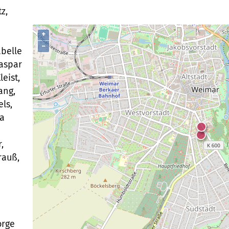
z,
+
−
belle
aspar
eist,
ang,
ls,
va
,
rauß,
orge