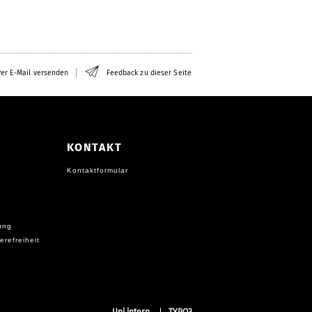
er E-Mail versenden
Feedback zu dieser Seite
KONTAKT
Kontaktformular
ung
erefreiheit
Uni intern
TYPO3