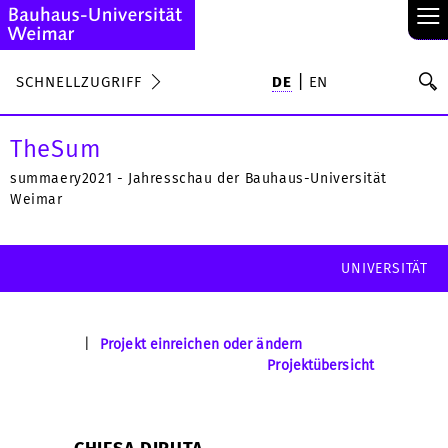
≡
S
SCHNELLZUGRIFF
DE
EN
Su
TheSum
summaery2021 - Jahresschau der Bauhaus-Universität
Weimar
UNIVERSITÄT
|
Projekt einreichen oder ändern
Projektübersicht