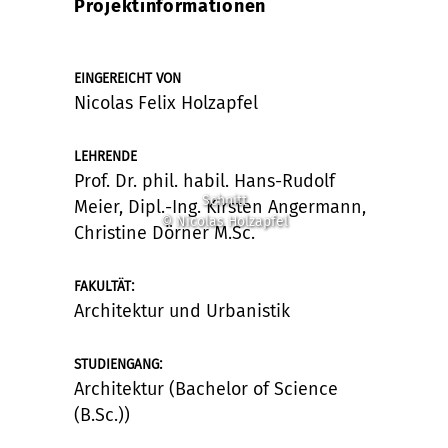
Projektinformationen
EINGEREICHT VON
Nicolas Felix Holzapfel
LEHRENDE
Prof. Dr. phil. habil. Hans-Rudolf
Schnitt
Meier, Dipl.-Ing. Kirsten Angermann,
© Nicolas Holzapfel
Christine Dörner M.Sc.
:
FAKULTÄT
Architektur und Urbanistik
:
STUDIENGANG
Architektur (Bachelor of Science
(B.Sc.))