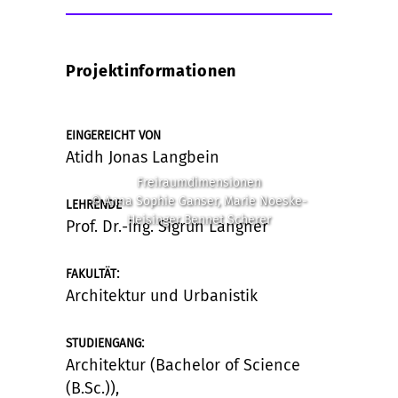
Projektinformationen
EINGEREICHT VON
Atidh Jonas Langbein
Freiraumdimensionen
© Anna Sophie Ganser, Marie Noeske-
LEHRENDE
Heisinger Bennet Scherer
Prof. Dr.-ing. Sigrun Langner
:
FAKULTÄT
Architektur und Urbanistik
:
STUDIENGANG
Architektur (Bachelor of Science
(B.Sc.)),