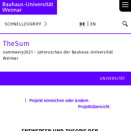
≡
S
SCHNELLZUGRIFF
DE
EN
Su
TheSum
summaery2021 - Jahresschau der Bauhaus-Universität
Weimar
UNIVERSITÄT
|
Projekt einreichen oder ändern
Projektübersicht