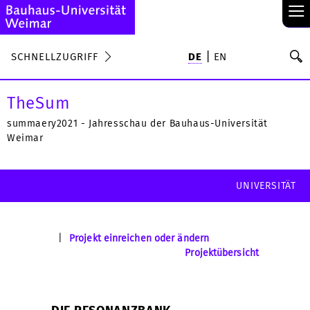
≡
S
SCHNELLZUGRIFF
DE
EN
Su
TheSum
summaery2021 - Jahresschau der Bauhaus-Universität
Weimar
UNIVERSITÄT
|
Projekt einreichen oder ändern
Projektübersicht