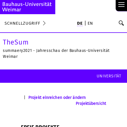
≡
S
SCHNELLZUGRIFF
DE
EN
Su
TheSum
summaery2021 - Jahresschau der Bauhaus-Universität
Weimar
UNIVERSITÄT
|
Projekt einreichen oder ändern
Projektübersicht