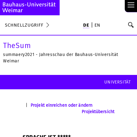
≡
S
SCHNELLZUGRIFF
DE
EN
Su
TheSum
summaery2021 - Jahresschau der Bauhaus-Universität
Weimar
UNIVERSITÄT
|
Projekt einreichen oder ändern
Projektübersicht