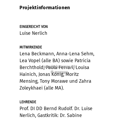
Projektinformationen
EINGEREICHT VON
Luise Nerlich
MITWIRKENDE
Lena Beckmann, Anna-Lena Sehm,
Lea Vopel (alle BA) sowie Patricia
wunderkammer 4.0
Berchthold, Paola Ferrari, Louisa
© morawe
Hainich, Jonas König, Moritz
Mensing, Tony Morawe und Zahra
Zoleykhaei (alle MA).
LEHRENDE
Prof. DI DD Bernd Rudolf. Dr. Luise
Nerlich, Gastkritik: Dr. Sabine