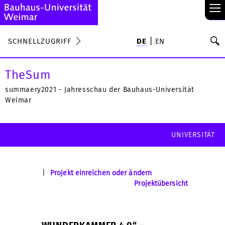
≡
S
SCHNELLZUGRIFF
DE
EN
Su
TheSum
summaery2021 - Jahresschau der Bauhaus-Universität
Weimar
UNIVERSITÄT
|
Projekt einreichen oder ändern
Projektübersicht