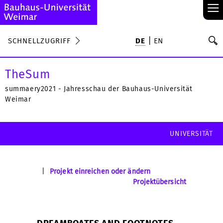
≡
S
SCHNELLZUGRIFF
DE
EN
Su
TheSum
summaery2021 - Jahresschau der Bauhaus-Universität
Weimar
UNIVERSITÄT
|
Projekt einreichen oder ändern
Projektübersicht