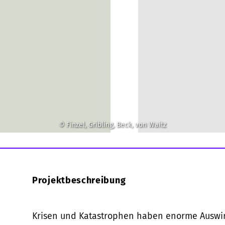
© Finzel, Gribling, Beck, von Waitz
Projektbeschreibung
Krisen und Katastrophen haben enorme Auswir