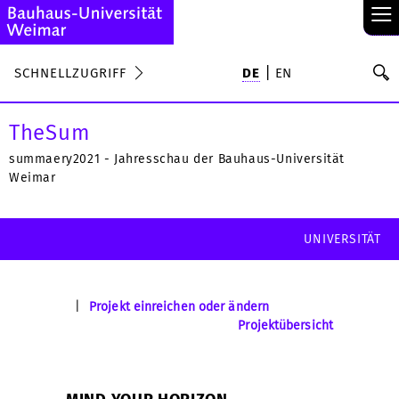
≡
S
SCHNELLZUGRIFF
DE
EN
Su
TheSum
summaery2021 - Jahresschau der Bauhaus-Universität
Weimar
UNIVERSITÄT
|
Projekt einreichen oder ändern
Projektübersicht