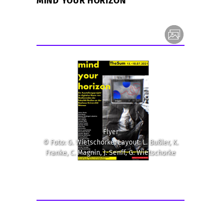
MIND YOUR HORIZON
Flyer
© Foto: G. Wietschorke; Layout: L. Bußler, K.
Franke, C. Magnin, J. Senff, G. Wietschorke