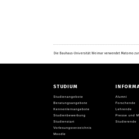
Die Bauhaus-Universität Weimar verwendet Matomo zur
STUDIUM
INFORM
Studienangebote
Alumni
Beratungsangebote
Forschende
Kennenlernangebote
Lehrende
Studienbewerbung
Presse und M
Studienstart
Studierende
Vorlesungsverzeichnis
Moodle