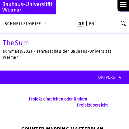
≡
S
SCHNELLZUGRIFF
DE
EN
Su
TheSum
summaery2021 - Jahresschau der Bauhaus-Universität
Weimar
UNIVERSITÄT
|
Projekt einreichen oder ändern
Projektübersicht