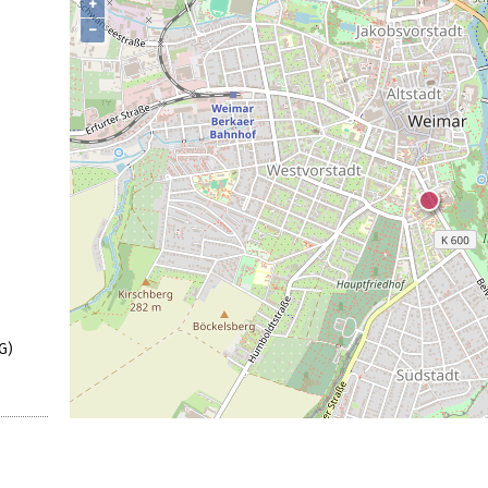
+
−
G)