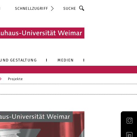
Suche
N
SCHNELLZUGRIFF
UND GESTALTUNG
MEDIEN
Projekte
Offizieller Account der Bauhaus-Universität Weimar auf Instagram