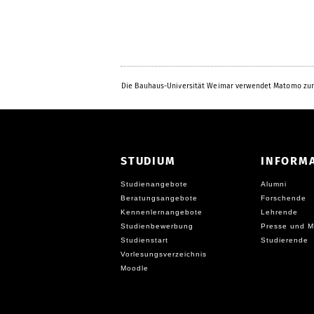
Die Bauhaus-Universität Weimar verwendet Matomo zur
STUDIUM
INFORM
Studienangebote
Alumni
Beratungsangebote
Forschende
Kennenlernangebote
Lehrende
Studienbewerbung
Presse und M
Studienstart
Studierende
Vorlesungsverzeichnis
Moodle