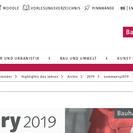
MOODLE
VORLESUNGSVERZEICHNIS
PINNWÄNDE
DE
E
R UND URBANISTIK
BAU UND UMWELT
KUNST 
alender
Highlights des Jahres
Archiv
2019
summaery2019