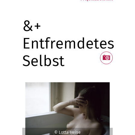
&+
Entfremdetes
Selbst
© Lotta Heise