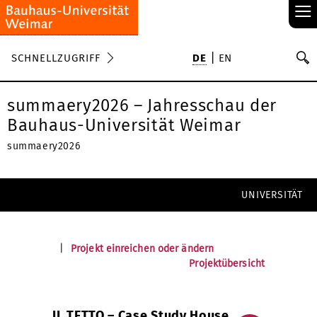
≡
S
SCHNELLZUGRIFF
DE
EN
Su
summaery2026 – Jahresschau der
Bauhaus-Universität Weimar
summaery2026
UNIVERSITÄT
|
Projekt einreichen oder ändern
Projektübersicht
IL TETTO – Case Study House