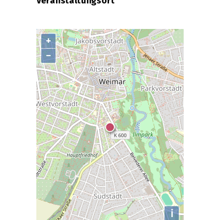
Veranstaltungsort
+
−
i