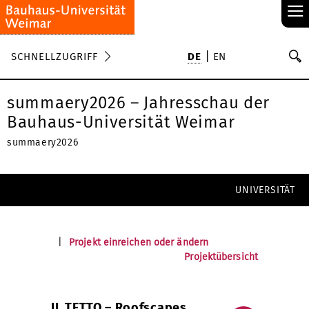
≡
S
SCHNELLZUGRIFF
DE
EN
Su
summaery2026 – Jahresschau der
Bauhaus-Universität Weimar
summaery2026
UNIVERSITÄT
|
Projekt einreichen oder ändern
Projektübersicht
IL TETTO – Roofscapes