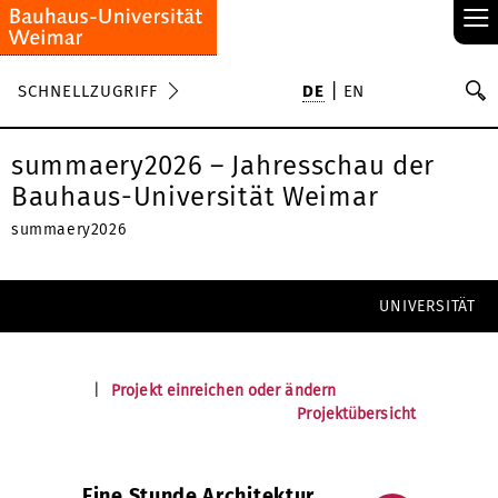
≡
S
SCHNELLZUGRIFF
DE
EN
Su
summaery2026 – Jahresschau der
Bauhaus-Universität Weimar
summaery2026
UNIVERSITÄT
|
Projekt einreichen oder ändern
Projektübersicht
Eine Stunde Architektur