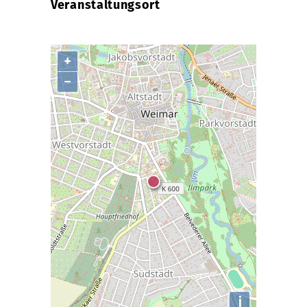
Veranstaltungsort
+
−
i