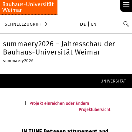
≡
S
SCHNELLZUGRIFF
DE
EN
Su
summaery2026 – Jahresschau der
Bauhaus-Universität Weimar
summaery2026
UNIVERSITÄT
|
Projekt einreichen oder ändern
Projektübersicht
IN TUNE Between attunement and