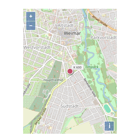
+
−
i