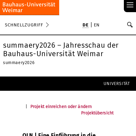
≡
S
SCHNELLZUGRIFF
DE
EN
Su
summaery2026 – Jahresschau der
Bauhaus-Universität Weimar
summaery2026
UNIVERSITÄT
|
Projekt einreichen oder ändern
Projektübersicht
OLN | Eine Einführung in die