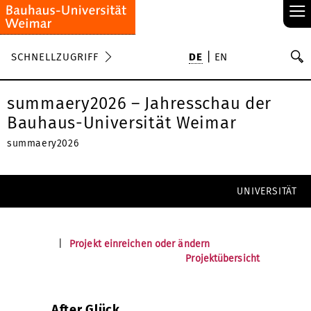
≡
S
SCHNELLZUGRIFF
DE
EN
Su
summaery2026 – Jahresschau der
Bauhaus-Universität Weimar
summaery2026
UNIVERSITÄT
|
Projekt einreichen oder ändern
Projektübersicht
After Glück