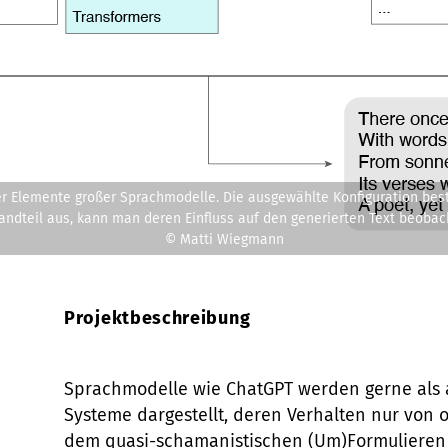
r Elemente großer Sprachmodelle. Die ausgewählte Konfiguration bes
andteil aus, kann man deren Einfluss auf den generierten Text beobac
© Matti Wiegmann
Projektbeschreibung
Sprachmodelle wie ChatGPT werden gerne als 
Systeme dargestellt, deren Verhalten nur von
dem quasi-schamanistischen (Um)Formulieren