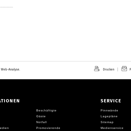
 Web-Analyse.
Drucken
P
ATIONEN
SERVICE
Beschäftigte
Pinnwände
Gäste
Lagepläne
Notfall
Sitemap
edien
Promovierende
Medienservice