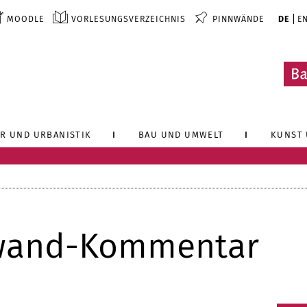
MOODLE
VORLESUNGSVERZEICHNIS
PINNWÄNDE
DE
E
R UND URBANISTIK
BAU UND UMWELT
KUNST 
wand-Kommentar