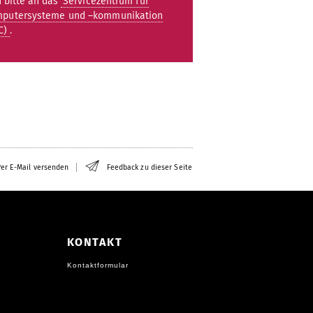
h bitte an das
Servicezentrum für
putersysteme und –kommunikation
C)
.
er E-Mail versenden
Feedback zu dieser Seite
KONTAKT
Kontaktformular