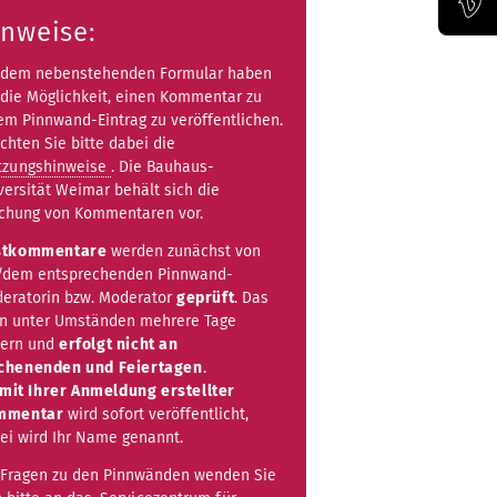
inweise:
Offizieller Vimeo-Kanal der Bauhaus-Univertität Weimar
 dem nebenstehenden Formular haben
 die Möglichkeit, einen Kommentar zu
em Pinnwand-Eintrag zu veröffentlichen.
chten Sie bitte dabei die
tzungshinweise
. Die Bauhaus-
versität Weimar behält sich die
chung von Kommentaren vor.
stkommentare
werden zunächst von
/dem entsprechenden Pinnwand-
eratorin bzw. Moderator
geprüft
. Das
n unter Umständen mehrere Tage
ern und
erfolgt nicht an
henenden und Feiertagen
.
mit Ihrer Anmeldung erstellter
mmentar
wird sofort veröffentlicht,
ei wird Ihr Name genannt.
 Fragen zu den Pinnwänden wenden Sie