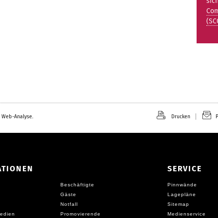
sic
Com
(SC
 Web-Analyse.
Drucken
P
ATIONEN
SERVICE
Beschäftigte
Pinnwände
Gäste
Lagepläne
Notfall
Sitemap
edien
Promovierende
Medienservice