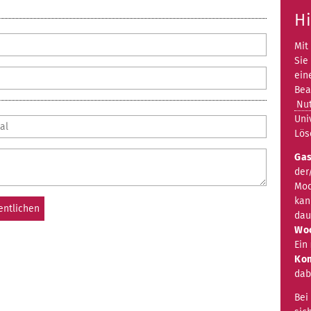
H
Mit
Sie
ein
Bea
Nu
Uni
Lös
Ga
der
Mod
kan
dau
Woc
Ein
Ko
dab
Bei