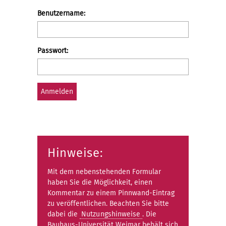
Benutzeranmeldung
Bitte
Anmelden
Benutzername:
geben
Sie
Ihren
Passwort:
Benutzernamen
und
Ihr
Passwort
ein,
um
sich
an
der
Hinweise:
Website
anzumelden.
Mit dem nebenstehenden Formular
haben Sie die Möglichkeit, einen
Kommentar zu einem Pinnwand-Eintrag
zu veröffentlichen. Beachten Sie bitte
dabei die
Nutzungshinweise
. Die
Bauhaus-Universität Weimar behält sich