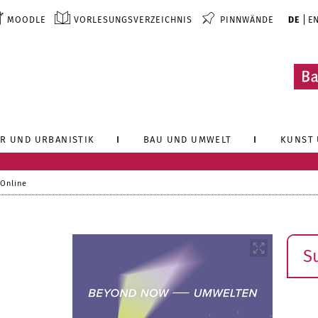
MOODLE
VORLESUNGSVERZEICHNIS
PINNWÄNDE
DE
E
R UND URBANISTIK
BAU UND UMWELT
KUNST 
 Online
Such