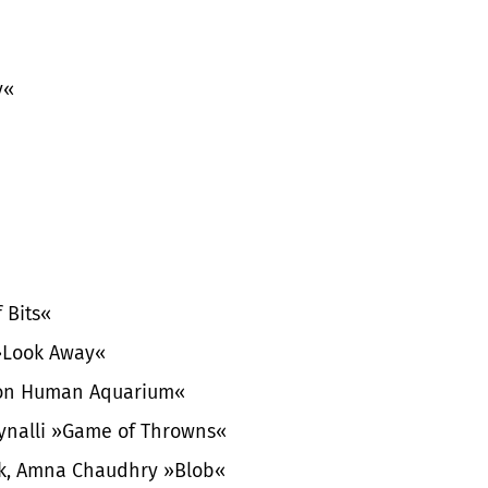
y
«
 Bits«
»Look Away«
on Human Aquarium«
ynalli »Game of Throwns«
lak, Amna Chaudhry »Blob«