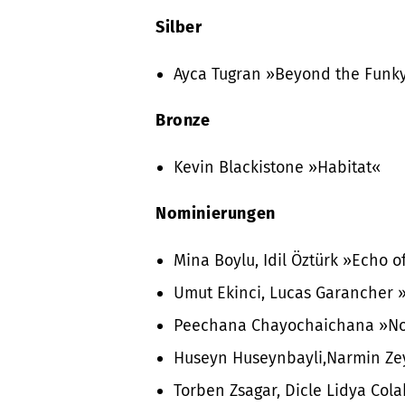
Silber
Ayca Tugran »
Beyond the Funk
Bronze
Kevin Blackistone »Habitat«
Nominierungen
Mina Boylu, Idil Öztürk »Echo of
Umut Ekinci, Lucas Garancher 
Peechana Chayochaichana »N
Huseyn Huseynbayli,Narmin Ze
Torben Zsagar, Dicle Lidya Co