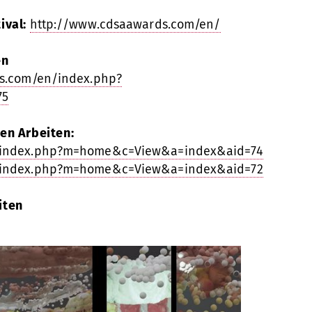
ival:
http://www.cdsaawards.com/en/
en
s.com/en/index.php?
75
ten Arbeiten:
/index.php?m=home&c=View&a=index&aid=74
/index.php?m=home&c=View&a=index&aid=72
iten