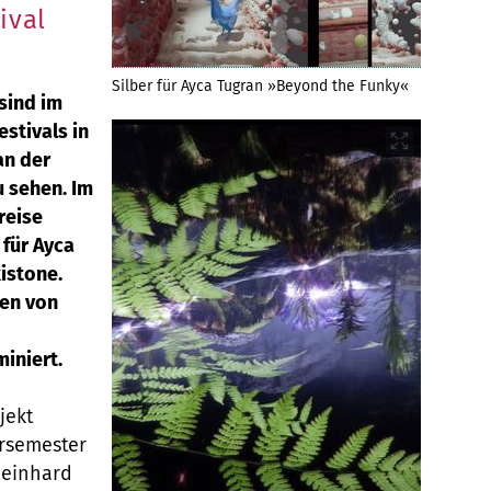
ival
Silber für Ayca Tugran »Beyond the Funky«
sind im
estivals in
an der
u sehen. Im
reise
 für Ayca
istone.
ten von
iniert.
jekt
rsemester
Reinhard