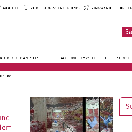
MOODLE
VORLESUNGSVERZEICHNIS
PINNWÄNDE
DE
E
R UND URBANISTIK
BAU UND UMWELT
KUNST 
 Online
Such
und
alem