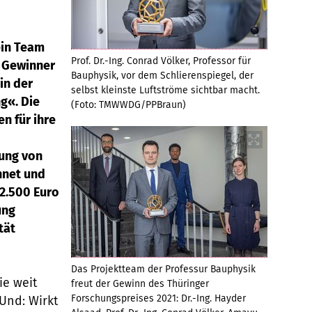
ein Team
Prof. Dr.-Ing. Conrad Völker, Professor für
d Gewinner
Bauphysik, vor dem Schlierenspiegel, der
in der
selbst kleinste Luftströme sichtbar macht.
g«. Die
(Foto: TMWWDG/PPBraun)
n für ihre
rung von
hnet und
12.500 Euro
ung
tät
Das Projektteam der Professur Bauphysik
ie weit
freut der Gewinn des Thüringer
Forschungspreises 2021: Dr.-Ing. Hayder
Und: Wirkt