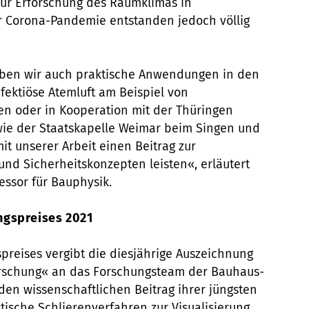
zur Erforschung des Raumklimas in
 Corona-Pandemie entstanden jedoch völlig
ben wir auch praktische Anwendungen in den
fektiöse Atemluft am Beispiel von
n oder in Kooperation mit der Thüringen
ie der Staatskapelle Weimar beim Singen und
it unserer Arbeit einen Beitrag zur
nd Sicherheitskonzepten leisten«, erläutert
fessor für Bauphysik.
ngspreises 2021
preises vergibt die diesjährige Auszeichnung
orschung« an das Forschungsteam der Bauhaus-
den wissenschaftlichen Beitrag ihrer jüngsten
sche Schlierenverfahren zur Visualisierung