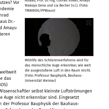
Alsaad, Prof. Dr.-Ing. Conrad Völker, Amayu
tzes? Vor
Wakoya Gena und Lia Becher (v.l.). (Foto:
andemie
TMWWDG/PPBraun)
onrad
aus Dr.-
nd Amayu
teren
Mithilfe des Schlierenverfahrens wird für
das menschliche Auge erkennbar, wie weit
die ausgestoßene Luft in den Raum reicht.
 weltweit
(Foto: Professur Bauphysik, Bauhaus-
ie das
Universität Weimar)
BOS)
issenschaftler selbst kleinste Luftströmungen
e Auge nicht erkennbar sind. Eingesetzt
n der Professur Bauphysik der Bauhaus-