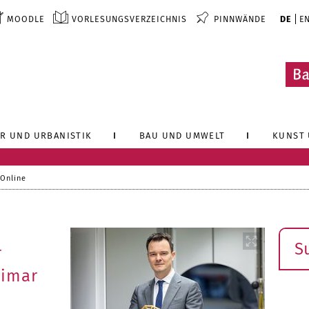
MOODLE
VORLESUNGSVERZEICHNIS
PINNWÄNDE
DE
E
R UND URBANISTIK
BAU UND UMWELT
KUNST 
 Online
Such
r
eimar