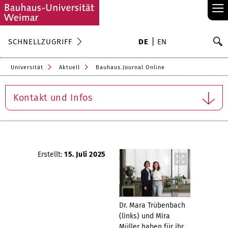
≡
S
SCHNELLZUGRIFF
DE
EN
Su
Universität
Aktuell
Bauhaus.Journal Online
Kontakt und Infos
Erstellt:
15. Juli 2025
Dr. Mara Trübenbach
(links) und Mira
Müller haben für ihr