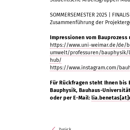
SOMMERSEMESTER 2025 | FINALIS
Zusammenführung der Projekterge
Impressionen vom Bauprozess u
https://www.uni-weimar.de/de/
umwelt/professuren/bauphysik/l
hub/
https://www.instagram.com/bau
Für Rückfragen steht Ihnen bis 
Bauphysik, Bauhaus-Universität
oder per E-Mail:
lia.benetas[at
Zurück