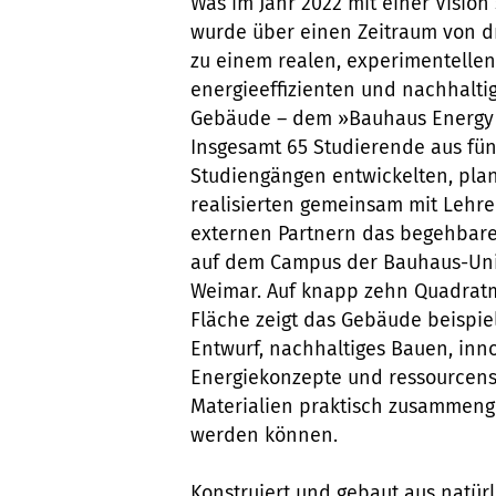
Was im Jahr 2022 mit einer Vision 
wurde über einen Zeitraum von d
zu einem realen, experimentellen
energieeffizienten und nachhalti
Gebäude – dem »Bauhaus Energy
Insgesamt 65 Studierende aus fün
Studiengängen entwickelten, pla
realisierten gemeinsam mit Lehr
externen Partnern das begehbare
auf dem Campus der Bauhaus-Uni
Weimar. Auf knapp zehn Quadrat
Fläche zeigt das Gebäude beispiel
Entwurf, nachhaltiges Bauen, inn
Energiekonzepte und ressource
Materialien praktisch zusammeng
werden können.
Konstruiert und gebaut aus natürl