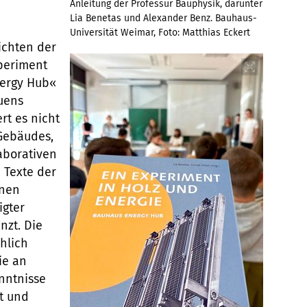
Anleitung der Professur Bauphysik, darunter
Lia Benetas und Alexander Benz. Bauhaus-
Universität Weimar, Foto: Matthias Eckert
ichten der
xperiment
nergy Hub«
uens
t es nicht
Gebäudes,
aborativen
 Texte der
nnen
igter
nzt. Die
chlich
ie an
nntnisse
rt und