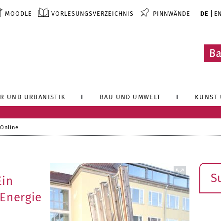
MOODLE
VORLESUNGSVERZEICHNIS
PINNWÄNDE
DE
E
R UND URBANISTIK
BAU UND UMWELT
KUNST 
 Online
Such
Ein
 Energie