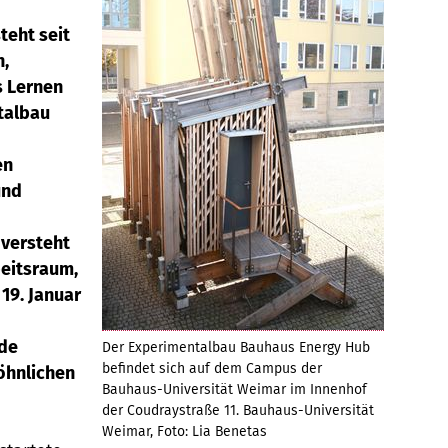
teht seit
n,
s Lernen
talbau
en
und
 versteht
beitsraum,
19. Januar
nde
Der Experimentalbau Bauhaus Energy Hub
befindet sich auf dem Campus der
öhnlichen
Bauhaus-Universität Weimar im Innenhof
der Coudraystraße 11. Bauhaus-Universität
Weimar, Foto: Lia Benetas