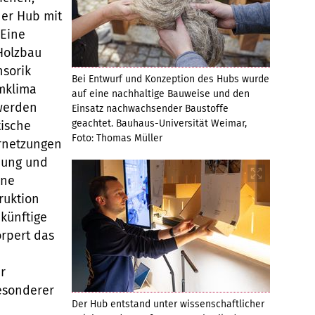
er Hub mit
 Eine
Holzbau
nsorik
Bei Entwurf und Konzeption des Hubs wurde
umklima
auf eine nachhaltige Bauweise und den
werden
Einsatz nachwachsender Baustoffe
geachtet. Bauhaus-Universität Weimar,
tische
Foto: Thomas Müller
rnetzungen
hung und
ine
ruktion
ukünftige
rpert das
r
esonderer
Der Hub entstand unter wissenschaftlicher