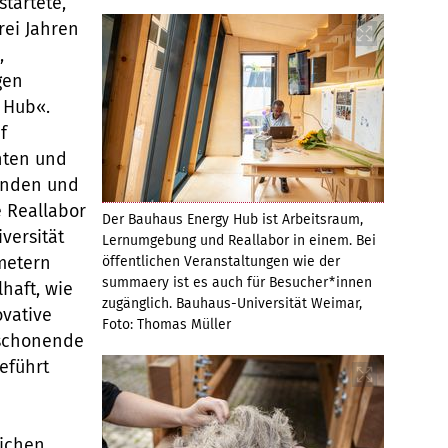
startete,
rei Jahren
,
gen
 Hub«.
f
nten und
enden und
 Reallabor
Der Bauhaus Energy Hub ist Arbeitsraum,
versität
Lernumgebung und Reallabor in einem. Bei
metern
öffentlichen Veranstaltungen wie der
summaery ist es auch für Besucher*innen
haft, wie
zugänglich. Bauhaus-Universität Weimar,
ovative
Foto: Thomas Müller
nschonende
eführt
ichen,