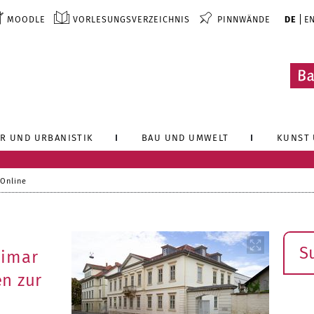
MOODLE
VORLESUNGSVERZEICHNIS
PINNWÄNDE
DE
E
R UND URBANISTIK
BAU UND UMWELT
KUNST 
 Online
Such
eimar
n zur