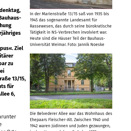
denktag,
In der Marienstraße 13/15 saß von 1935 bis
 Bauhaus-
1945 das sogenannte Landesamt für
ihung
Rassewesen, das durch seine bürokratische
rjähriges
Tätigkeit in NS-Verbrechen involviert war.
Heute sind die Häuser Teil der Bauhaus-
Universität Weimar. Foto: Jannik Noeske
us«. Ziel
itärer
bar zu
ei
raße 13/15,
ts für
llee 6,
Die Belvederer Allee war das Wohnhaus des
arunter
Ehepaars Fleischer-Alt. Zwischen 1940 und
e
1942 waren Jüdinnen und Juden gezwungen,