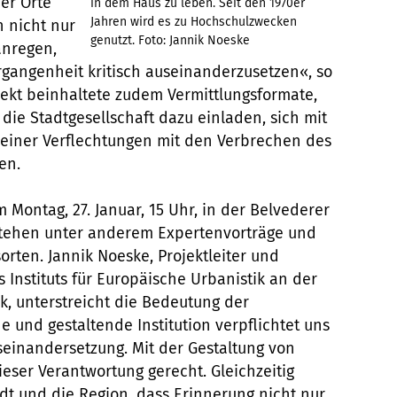
er Orte
in dem Haus zu leben. Seit den 1970er
Jahren wird es zu Hochschulzwecken
 nicht nur
genutzt. Foto: Jannik Noeske
anregen,
rgangenheit kritisch auseinanderzusetzen«, so
ojekt beinhaltete zudem Vermittlungsformate,
die Stadtgesellschaft dazu einladen, sich mit
einer Verflechtungen mit den Verbrechen des
en.
m Montag, 27. Januar, 15 Uhr, in der Belvederer
 stehen unter anderem Expertenvorträge und
rten. Jannik Noeske, Projektleiter und
s Instituts für Europäische Urbanistik an der
ik, unterstreicht die Bedeutung der
e und gestaltende Institution verpflichtet uns
seinandersetzung. Mit der Gestaltung von
ser Verantwortung gerecht. Gleichzeitig
dt und die Region, dass Erinnerung nicht nur