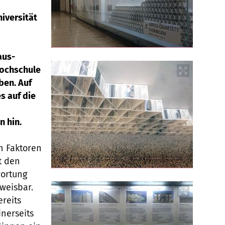
iversität
aus-
hochschule
ben. Auf
s auf die
 hin.
n Faktoren
t den
wortung
bweisbar.
reits
nerseits