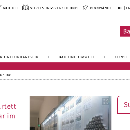
MOODLE
VORLESUNGSVERZEICHNIS
PINNWÄNDE
DE
E
R UND URBANISTIK
BAU UND UMWELT
KUNST 
 Online
Such
rtett
ar im