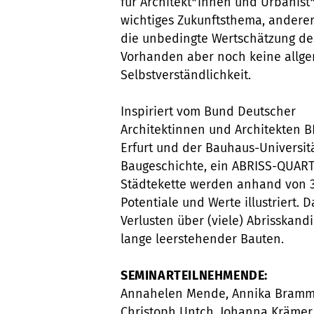
für Architekt*innen und Urbanist
wichtiges Zukunftsthema, anderers
die unbedingte Wertschätzung de
Vorhanden aber noch keine allg
Selbstverständlichkeit.
Inspiriert vom Bund Deutscher
Architektinnen und Architekten 
Erfurt und der Bauhaus-Universit
Baugeschichte, ein ABRISS-QUART
Städtekette werden anhand von 3
Potentiale und Werte illustriert.
Verlusten über (viele) Abrisskan
lange leerstehender Bauten.
SEMINARTEILNEHMENDE:
Annahelen Mende, Annika Brammer,
Christoph Untch, Johanna Krämer, 