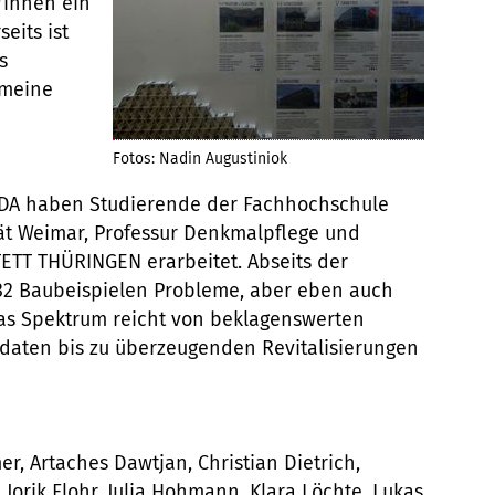
*innen ein
eits ist
s
emeine
Fotos: Nadin Augustiniok
BDA haben Studierende der Fachhochschule
ät Weimar, Professur Denkmalpflege und
ETT THÜRINGEN erarbeitet. Abseits der
2 Baubeispielen Probleme, aber eben auch
 Das Spektrum reicht von beklagenswerten
didaten bis zu überzeugenden Revitalisierungen
 Artaches Dawtjan, Christian Dietrich,
Jorik Flohr, Julia Hohmann, Klara Löchte, Lukas