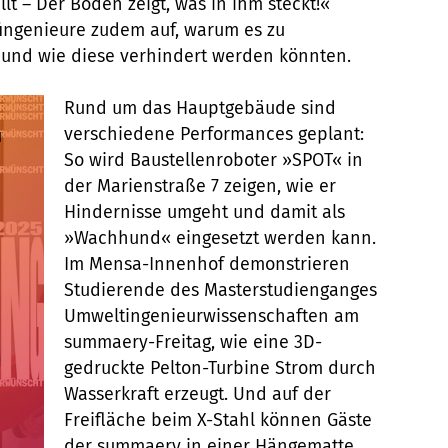
lt – Der Boden zeigt, was in ihm steckt!«
fingenieure zudem auf, warum es zu
und wie diese verhindert werden könnten.
Rund um das Hauptgebäude sind
verschiedene Performances geplant:
u
So wird Baustellenroboter »SPOT« in
der Marienstraße 7 zeigen, wie er
Hindernisse umgeht und damit als
»Wachhund« eingesetzt werden kann.
Im Mensa-Innenhof demonstrieren
Studierende des Masterstudienganges
Umweltingenieurwissenschaften am
summaery-Freitag, wie eine 3D-
gedruckte Pelton-Turbine Strom durch
Wasserkraft erzeugt. Und auf der
Freifläche beim X-Stahl können Gäste
der summaery in einer Hängematte