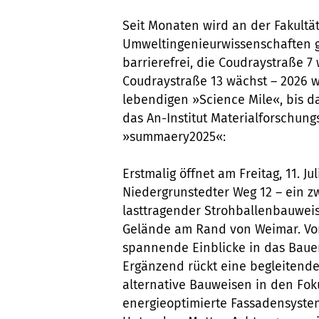
Seit Monaten wird an der Fakultä
Umweltingenieurwissenschaften 
barrierefrei, die Coudraystraße 7
Coudraystraße 13 wächst – 2026 
lebendigen »Science Mile«, bis d
das An-Institut Materialforschun
»summaery2025«:
Erstmalig öffnet am Freitag, 11. J
Niedergrunstedter Weg 12 – ein z
lasttragender Strohballenbauwei
Gelände am Rand von Weimar. Vor
spannende Einblicke in das Baue
Ergänzend rückt eine begleitend
alternative Bauweisen in den Fo
energieoptimierte Fassadensystem