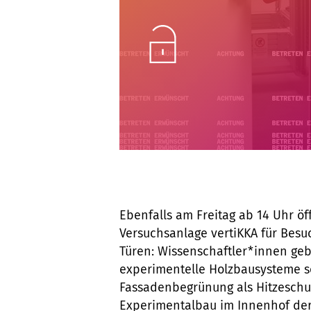
Unlock
Ebenfalls am Freitag ab 14 Uhr ö
Versuchsanlage vertiKKA für Besu
Türen: Wissenschaftler*innen ge
experimentelle Holzbausysteme 
Fassadenbegrünung als Hitzeschut
Experimentalbau im Innenhof der