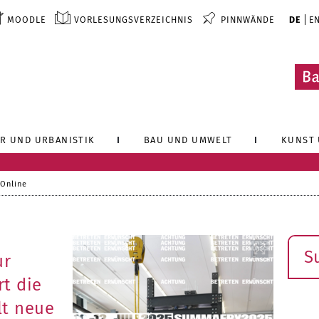
MOODLE
VORLESUNGSVERZEICHNIS
PINNWÄNDE
DE
E
R UND URBANISTIK
BAU UND UMWELT
KUNST 
 Online
Such
ur
t die
lt neue