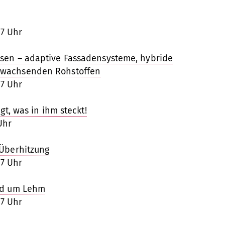
17 Uhr
sen – adaptive Fassadensysteme, hybride
hwachsenden Rohstoffen
17 Uhr
gt, was in ihm steckt!
 Uhr
 Überhitzung
17 Uhr
und um Lehm
17 Uhr