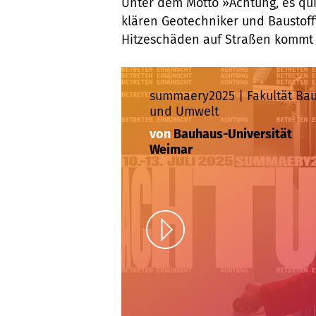
Unter dem Motto »Achtung, es quil
klären Geotechniker und Baustof
Hitzeschäden auf Straßen kommt 
summaery2025 | Fakultät Ba
und Umwelt
von
Bauhaus-Universität
Weimar
Play