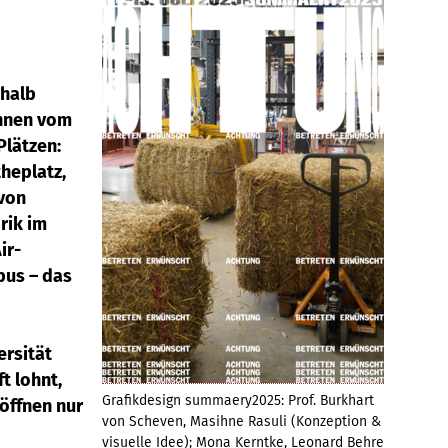
shalb
innen vom
Plätzen:
heplatz,
 von
rik im
ir-
pus – das
ersität
t lohnt,
Grafikdesign summaery2025: Prof. Burkhart
öffnen nur
von Scheven, Masihne Rasuli (Konzeption &
visuelle Idee); Mona Kerntke, Leonard Behre