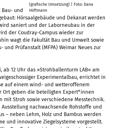
(grafische Umsetzung) | Foto: Dana
t Bau- und
Höftmann
gebaut: Hörsaalgebäude und Dekanat werden
 wird saniert und der Laborneubau in der
wird der Coudray-Campus wieder zur
ahin wagt die Fakultät Bau und Umwelt sowie
gs- und Prüfanstalt (MFPA) Weimar Neues zur
uli, ab 12 Uhr das »Strohballenturm LAB« am
weigeschossiger Experimentalbau, errichtet in
se auf einem wind- und wetteroffenem
 Ort geben die beteiligten Expert*innen
n mit Stroh sowie verschiedene Messtechnik.
e Ausstellung nachwachsende Rohstoffe und
kus – neben Lehm, Holz und Bambus werden
e und innovative Ziegelsysteme vorgestellt.