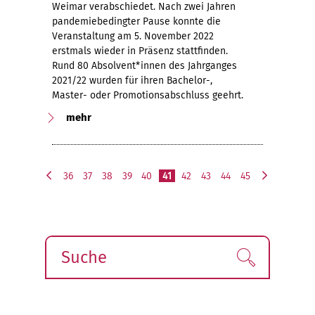
Weimar verabschiedet. Nach zwei Jahren
pandemiebedingter Pause konnte die
Veranstaltung am 5. November 2022
erstmals wieder in Präsenz stattfinden.
Rund 80 Absolvent*innen des Jahrganges
2021/22 wurden für ihren Bachelor-,
Master- oder Promotionsabschluss geehrt.
mehr
36
37
38
39
40
41
42
43
44
45
v
n
o
ä
r
c
h
h
e
s
Suche
Finden!
r
t
i
e
g
e