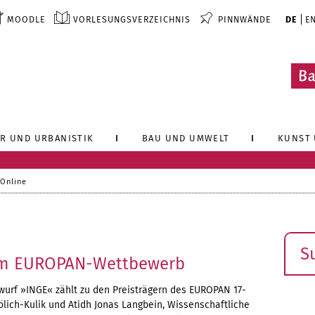
MOODLE
VORLESUNGSVERZEICHNIS
PINNWÄNDE
DE
E
R UND URBANISTIK
BAU UND UMWELT
KUNST 
 Online
Such
4
 im EUROPAN-Wettbewerb
urf »INGE« zählt zu den Preisträgern des EUROPAN 17-
lich-Kulik und Atidh Jonas Langbein, Wissenschaftliche