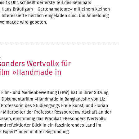
bis 18 Uhr, schließt der erste Teil des Seminars
s Haus Bräutigam – Gartenamateure« mit einem kleinen
Interessierte herzlich eingeladen sind. Um Anmeldung
weimar.de wird gebeten.
4
sonders Wertvoll« für
ilm »Handmade in
 Film- und Medienbewertung (FBW) hat in ihrer Sitzung
 Dokumentarfilm »Handmade in Bangladesh« von Liz
 Professorin des Studiengangs Freie Kunst, und Florian
r Mitarbeiter der Professur Ressourcenwirtschaft an der
wesen, einstimmig das Prädikat »Besonders Wertvoll«
und reflektierter Blick in ein faszinierendes Land im
ie Expert*innen in ihrer Begründung.