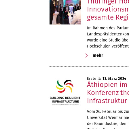
Thüringer Ho
Innovationsm
gesamte Reg
Im Rahmen des Parlam
Landespräsidentenkonf
wurde eine Studie über
Hochschulen veröffentl
mehr
Erstellt:
13. März 2024
Äthiopien im
Konferenz th
Infrastruktur
Vom 26. Februar bis zu
Universität Weimar na
der Bauindustrie, dem 