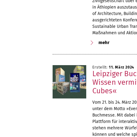
Zivilgesellschaft über
in Äthiopien auszutaus
of Architecture, Build
ausgerichteten Konfere
Sustainable Urban Tran
Maßnahmen und Aktions
mehr
Erstellt:
11. März 2024
Leipziger Buc
Wissen vermit
Cubes«
Vom 21. bis 24. März 2
unter dem Motto »Even
Buchmesse. Mit dabei i
Plattform für interak
stehen mehrere Würfel
können und welche spi