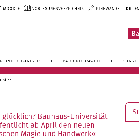
MOODLE
VORLESUNGSVERZEICHNIS
PINNWÄNDE
DE
E
R UND URBANISTIK
BAU UND UMWELT
KUNST 
 Online
Such
 glücklich? Bauhaus-Universität
fentlicht ab April den neuen
ischen Magie und Handwerk«