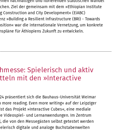
 einen nachhaltigen und florierenden städtischen Wandel
chen. Ziel der gemeinsam mit dem »Ethiopian Institute
ing Construction and City Development« (EiABC)
nz »Building a Resilient Infrastructure (BRI) - Towards
sition« war die internationale Vernetzung, um konkrete
pläne für Äthiopiens Zukunft zu entwickeln.
hmesse: Spielerisch und aktiv
teln mit den »Interactive
024 präsentiert sich die Bauhaus-Universität Weimar
 more reading. Even more writing« auf der Leipziger
st das Projekt »Interactive Cubes«, eine mediale
tive Videospiel- und Lernanwendungen. Im Zentrum
, die von den Messegästen selbst getestet werden
elerisch digitale und analoge Buchstabenwelten