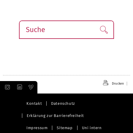
n
ä
c
h
s
Suche
Finden!
t
e
Drucken
Kontakt
Datenschutz
Erklärung zur Barrierefreiheit
Impressum
Sitemap
Uni intern