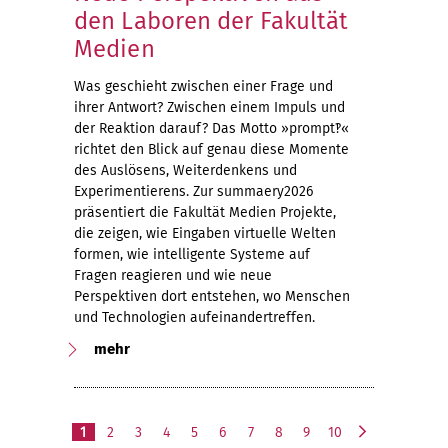
den Laboren der Fakultät
Medien
Was geschieht zwischen einer Frage und
ihrer Antwort? Zwischen einem Impuls und
der Reaktion darauf? Das Motto »prompt‽«
richtet den Blick auf genau diese Momente
des Auslösens, Weiterdenkens und
Experimentierens. Zur summaery2026
präsentiert die Fakultät Medien Projekte,
die zeigen, wie Eingaben virtuelle Welten
formen, wie intelligente Systeme auf
Fragen reagieren und wie neue
Perspektiven dort entstehen, wo Menschen
und Technologien aufeinandertreffen.
mehr
1
2
3
4
5
6
7
8
9
10